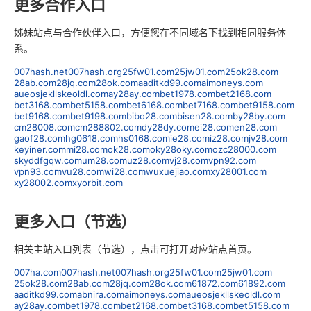
更多合作入口
姊妹站点与合作伙伴入口，方便您在不同域名下找到相同服务体
系。
007hash.net
007hash.org
25fw01.com
25jw01.com
25ok28.com
28ab.com
28jq.com
28ok.com
aaditkd99.com
aimoneys.com
aueosjekllskeoldl.com
ay28ay.com
bet1978.com
bet2168.com
bet3168.com
bet5158.com
bet6168.com
bet7168.com
bet9158.com
bet9168.com
bet9198.com
bibo28.com
bisen28.com
by28by.com
cm28008.com
cm288802.com
dy28dy.com
ei28.com
en28.com
gaof28.com
hg0618.com
hs0168.com
ie28.com
iz28.com
jv28.com
keyiner.com
mi28.com
ok28.com
oky28oky.com
ozc28000.com
skyddfgqw.com
um28.com
uz28.com
vj28.com
vpn92.com
vpn93.com
vu28.com
wi28.com
wuxuejiao.com
xy28001.com
xy28002.com
xyorbit.com
更多入口（节选）
相关主站入口列表（节选），点击可打开对应站点首页。
007ha.com
007hash.net
007hash.org
25fw01.com
25jw01.com
25ok28.com
28ab.com
28jq.com
28ok.com
61872.com
61892.com
aaditkd99.com
abnira.com
aimoneys.com
aueosjekllskeoldl.com
ay28ay.com
bet1978.com
bet2168.com
bet3168.com
bet5158.com